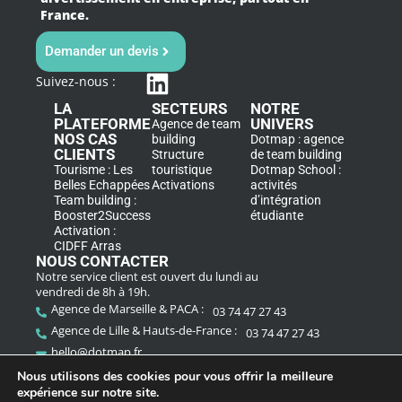
France.
Demander un devis
Suivez-nous :
LA
SECTEURS
NOTRE
PLATEFORME
UNIVERS
Agence de team
NOS CAS
building
Dotmap : agence
CLIENTS
Structure
de team building
Tourisme : Les
touristique
Dotmap School :
Belles Echappées
Activations
activités
Team building :
d’intégration
Booster2Success
étudiante
Activation :
CIDFF Arras
NOUS CONTACTER
Notre service client est ouvert du lundi au
vendredi de 8h à 19h.
Agence de Marseille & PACA :
03 74 47 27 43
Agence de Lille & Hauts-de-France :
03 74 47 27 43
hello@dotmap.fr
Nous utilisons des cookies pour vous offrir la meilleure
expérience sur notre site.